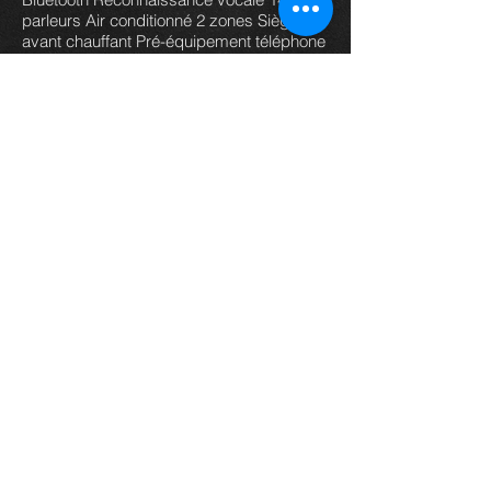
parleurs Air conditionné 2 zones Siège
avant chauffant Pré-équipement téléphone
Réglage du volant en hauteur, électrique,
en profondeur Taille écran multi-fonctions
10.3 pouces Climatisation automatique
multi zone Configuration 5PL Démarrage
sans clef Intérieur cuir étendu Kit
téléphone main libre Pack confort Pack
cuir Pack hifi Pack multimédia Pack
technologique Pédalier alu Sièges
électrique à mémoire Sièges sport Vitres
ar. surteintées Volant multifonctions Volant
sport APPLE CAR PLAY Android Auto
Sièges ventilés Système d'entrée sans
clef Détection panneaux signalisation
Système détection de collision Indicateur
de sous-gonflage des pneus Assistance
au freinage d'urgence Kit anticrevaison
Essuie glace capteur de pluie Antipatinage
Capteur d'angle mort Avertisseur de
franchissement de ligne Aide au
démarrage en côte Affichage tête haute
Avertisseur d'angle mort Phares av. de