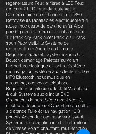
régénérateurs Feux arrières à LED Feux
de route à LED Feux de route actifs
Caméra d'aide au stationnement à 360°
Rétroviseurs rabattables électriquement 4
roues motrices Aide parking av/ar Aide
parking avec caméra de recul Jantes alu
18" Pack city Pack hiver Pack loisir Pack
sport Pack visibilité Système de
récupération d'énergie au freinage
Régulateur adaptatif Système audio CD
Bouton démarrage Palettes au volant
Fermerture électrique du coffre Système
de navigation Système audio lecteur CD et
MP3 Bluetooth inclut musique en
streaming, connexion téléphone
Régulateur de vitesse adaptatif Volant alu
& cuir Système audio inclut DVD
Ordinateur de bord Siège avant ventilé,
électrique Tapis de sol Ouverture du coffre
à distance Taille écran navigation 10.3
pouces Accoudoir central arrière, avant
Système de navigation info trafic Limiteur
de vitesse Volant chauffant, multi-fonction
Bluetooth Reconnaissance vocale 14 haut-